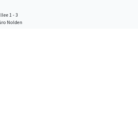
lee 1 - 3
üro Nolden