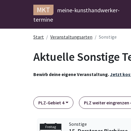
MKT
meine-kunsthandwerker-
termine
Start
Veranstaltungsarten
Sonstige
Aktuelle Sonstige T
Bewirb deine eigene Veranstaltung.
Jetzt kos
PLZ-Gebiet 4
PLZ weiter eingrenzen 4
Sonstige
Freitag
15. Dorstener Bierbörse