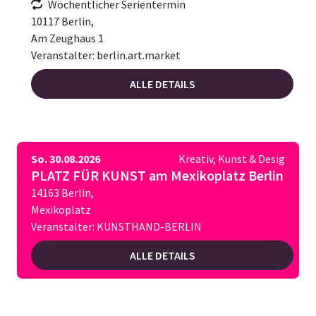
Wöchentlicher Serientermin
10117 Berlin,
Am Zeughaus 1
Veranstalter: berlin.art.market
ALLE DETAILS
So. 30.08.2026
Kreativ, Kunst & Desig
PLATZ FÜR KUNST am Mexikoplatz Berlin
14163 Berlin,
Mexikoplatz
Veranstalter: KUNSTHAND-BERLIN
ALLE DETAILS