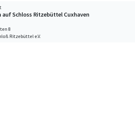
t
 auf Schloss Ritzebüttel Cuxhaven
ten 8
hloß Ritzebüttel e.V.