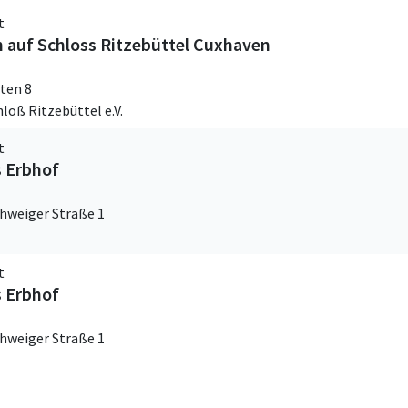
t
 auf Schloss Ritzebüttel Cuxhaven
ten 8
hloß Ritzebüttel e.V.
t
s Erbhof
hweiger Straße 1
t
s Erbhof
hweiger Straße 1