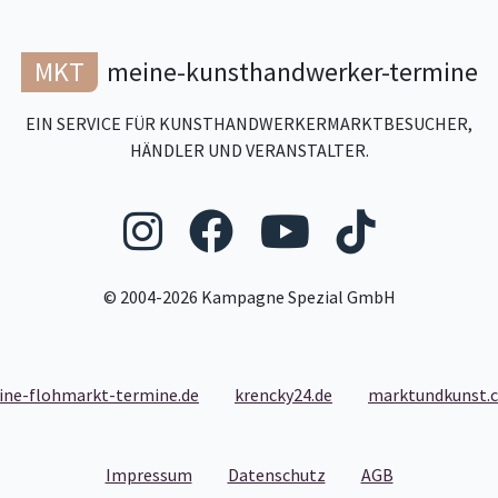
MKT
meine-kunsthandwerker-termine
EIN SERVICE FÜR KUNSTHANDWERKERMARKTBESUCHER,
HÄNDLER UND VERANSTALTER.
Folgen Sie uns au
Folgen Sie un
Folgen Si
Folgen
© 2004-2026 Kampagne Spezial GmbH
ine-flohmarkt-termine.de
krencky24.de
marktundkunst.
- Link zum Impressum
- Link zum Datenschut
- Link zu den
Impressum
Datenschutz
AGB