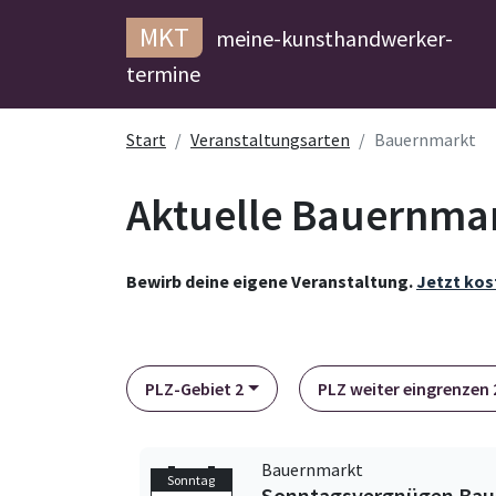
MKT
meine-kunsthandwerker-
termine
Start
Veranstaltungsarten
Bauernmarkt
Aktuelle Bauernmar
Bewirb deine eigene Veranstaltung.
Jetzt kos
PLZ-Gebiet 2
PLZ weiter eingrenzen 2
Bauernmarkt
Sonntag
Sonntagsvergnügen Bau