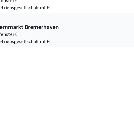
enster 6
Betriebsgesellschaft mbH
ernmarkt Bremerhaven
enster 6
Betriebsgesellschaft mbH