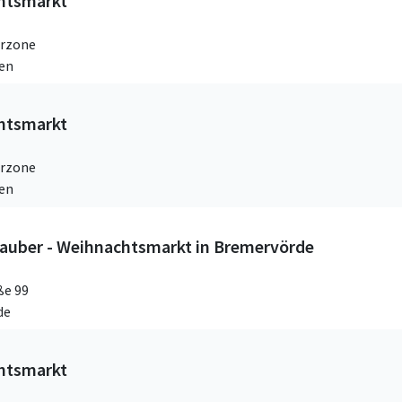
htsmarkt
rzone
ven
htsmarkt
rzone
ven
zauber - Weihnachtsmarkt in Bremervörde
ße 99
de
htsmarkt