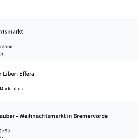
htsmarkt
rzone
ven
Liberi Effera
Marktplatz
zauber - Weihnachtsmarkt in Bremervörde
ße 99