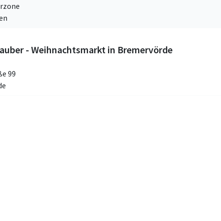
rzone
ven
zauber - Weihnachtsmarkt in Bremervörde
ße 99
de