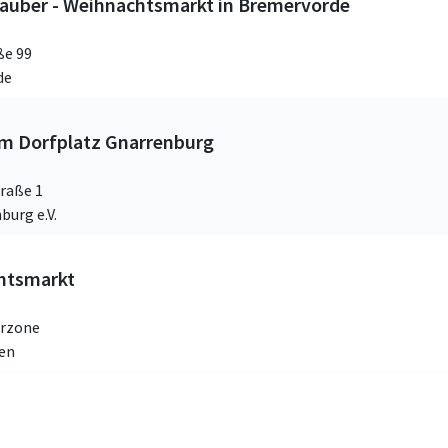
zauber - Weihnachtsmarkt in Bremervörde
ße 99
de
m Dorfplatz Gnarrenburg
raße 1
burg e.V.
htsmarkt
rzone
ven