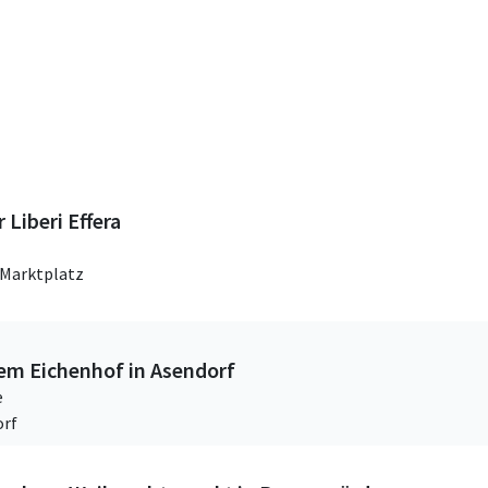
Liberi Effera
Marktplatz
em Eichenhof in Asendorf
e
orf