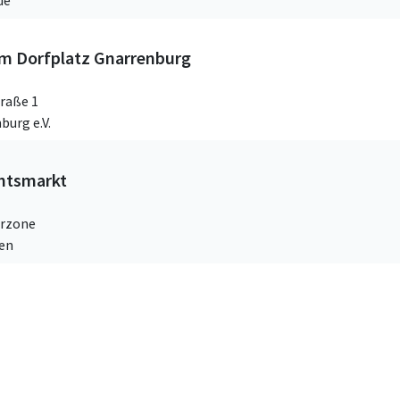
de
m Dorfplatz Gnarrenburg
raße 1
burg e.V.
htsmarkt
rzone
ven