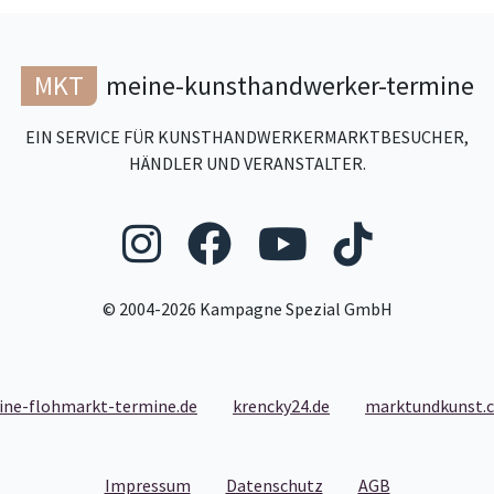
MKT
meine-kunsthandwerker-termine
EIN SERVICE FÜR KUNSTHANDWERKERMARKTBESUCHER,
HÄNDLER UND VERANSTALTER.
Folgen Sie uns au
Folgen Sie un
Folgen Si
Folgen
© 2004-2026 Kampagne Spezial GmbH
ine-flohmarkt-termine.de
krencky24.de
marktundkunst.
- Link zum Impressum
- Link zum Datenschut
- Link zu den
Impressum
Datenschutz
AGB