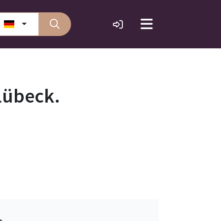
Lübeck.
e