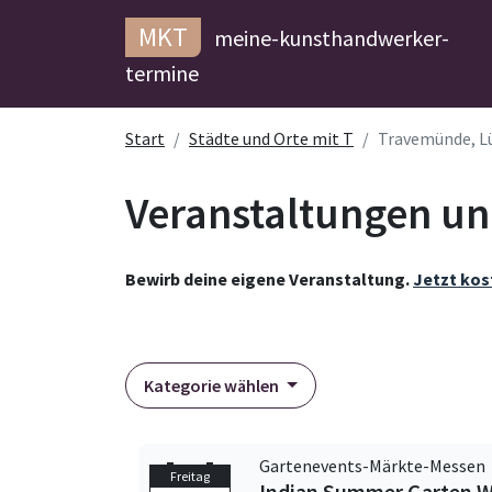
MKT
meine-kunsthandwerker-
termine
Start
Städte und Orte mit T
Travemünde, L
Veranstaltungen un
Bewirb deine eigene Veranstaltung.
Jetzt kos
Kategorie wählen
Gartenevents-Märkte-Messen
Freitag
Indian Summer Garten W