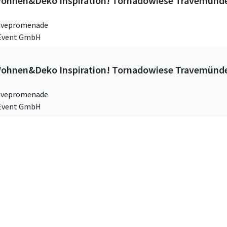
ohnen&Deko Inspiration! Tornadowiese Travemünd
avepromenade
 Event GmbH
ohnen&Deko Inspiration! Tornadowiese Travemünd
avepromenade
 Event GmbH