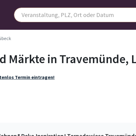
übeck
d Märkte in Travemünde, 
tenlos Termin eintragen!
ohnen&Deko Inspiration! Tornadowiese Travemünd