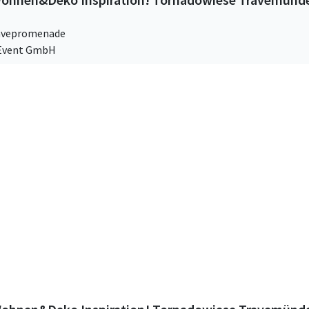
avepromenade
 Event GmbH