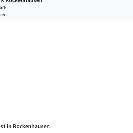
ark
sen
est in Rockenhausen