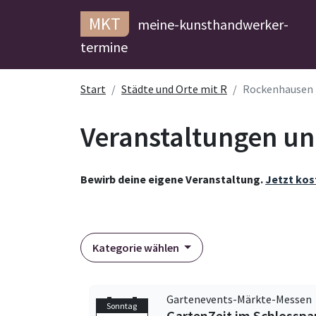
MKT
meine-kunsthandwerker-
termine
Start
Städte und Orte mit R
Rockenhausen
Veranstaltungen un
Bewirb deine eigene Veranstaltung.
Jetzt kos
Kategorie wählen
Gartenevents-Märkte-Messen
Sonntag
GartenZeit im Schlossp