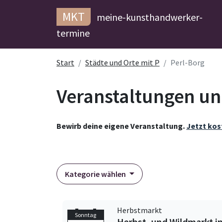
MKT
meine-kunsthandwerker-
termine
Start
Städte und Orte mit P
Perl-Borg
Veranstaltungen un
Bewirb deine eigene Veranstaltung.
Jetzt kos
Kategorie wählen
Herbstmarkt
Sonntag
Herbst- und Wildmarkt in