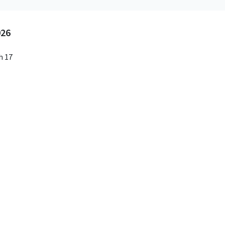
026
h 17