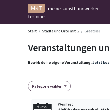
MKT
meine-kunsthandwerker-
termine
Start
Städte und Orte mit G
Greetsiel
Veranstaltungen und
Bewirb deine eigene Veranstaltung.
Jetzt kos
Kategorie wählen
Weinfest
Mittwoch
Altjührden maschal-Möbe