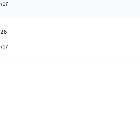
h 17
026
h 17