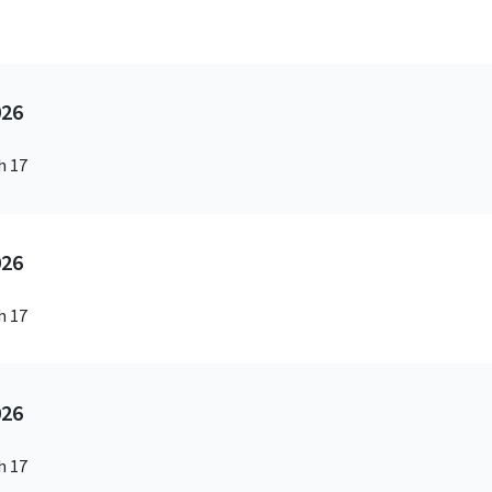
026
h 17
026
h 17
026
h 17